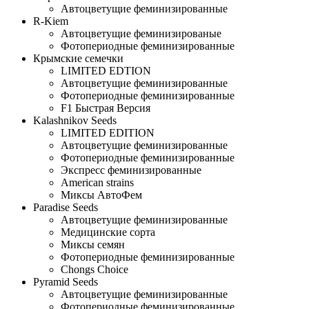
Автоцветущие феминизированные
R-Kiem
Автоцветущие феминизированые
Фотопериодные феминизированные
Крымские семечки
LIMITED EDTION
Автоцветущие феминизированные
Фотопериодные феминизированные
F1 Быстрая Версия
Kalashnikov Seeds
LIMITED EDITION
Автоцветущие феминизированные
Фотопериодные феминизированные
Экспресс феминизированные
American strains
Миксы АвтоФем
Paradise Seeds
Автоцветущие феминизированные
Медицинские сорта
Миксы семян
Фотопериодные феминизированные
Chongs Choice
Pyramid Seeds
Автоцветущие феминизированные
Фотопериодные феминизированные